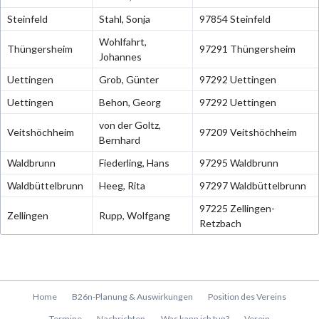
Steinfeld
Stahl, Sonja
97854 Steinfeld
Wohlfahrt,
Thüngersheim
97291 Thüngersheim
Johannes
Uettingen
Grob, Günter
97292 Uettingen
Uettingen
Behon, Georg
97292 Uettingen
von der Goltz,
Veitshöchheim
97209 Veitshöchheim
Bernhard
Waldbrunn
Fiederling, Hans
97295 Waldbrunn
Waldbüttelbrunn
Heeg, Rita
97297 Waldbüttelbrunn
97225 Zellingen-
Zellingen
Rupp, Wolfgang
Retzbach
Navigation
Home
B26n-Planung & Auswirkungen
Position des Vereins
überspringen
Termine
Nachrichten
Was kann ich tun?
Verein