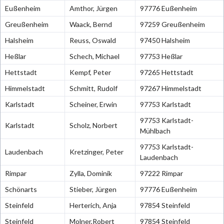
Eußenheim
Amthor, Jürgen
97776 Eußenheim
Greußenheim
Waack, Bernd
97259 Greußenheim
Halsheim
Reuss, Oswald
97450 Halsheim
Heßlar
Schech, Michael
97753 Heßlar
Hettstadt
Kempf, Peter
97265 Hettstadt
Himmelstadt
Schmitt, Rudolf
97267 Himmelstadt
Karlstadt
Scheiner, Erwin
97753 Karlstadt
97753 Karlstadt-
Karlstadt
Scholz, Norbert
Mühlbach
97753 Karlstadt-
Laudenbach
Kretzinger, Peter
Laudenbach
Rimpar
Zylla, Dominik
97222 Rimpar
Schönarts
Stieber, Jürgen
97776 Eußenheim
Steinfeld
Herterich, Anja
97854 Steinfeld
Steinfeld
Molner,Robert
97854 Steinfeld