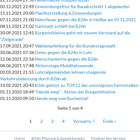
03.12.2021 22:49
Einwendungsfrist für Bauabschnitt 1 abgelaufen
15.11.2021 20:00
Planfeststellung & Einwendungen
07.11.2021 21:00
Mahnfeuer gegen die B26n in Heßlar am 07.11.2021
04.11.2021 21:02
Karlstadt schläft bei B26n
30.09.2021 12:41
Bürgerinitiative geht mit neuem Vorstand auf die
"Zielgerade"
17.09.2021 20:47
Wahlempfehlung für die Bundestagswahl
30.06.2021 07:36
Demo gegen die B26n in Lohr
12.06.2021 22:56
Menschenkette gegen die B26n
04.06.2021 17:48
Aktionstage Mobilitätswende
03.03.2021 21:55
Lohrtalgemeinden lehnen steigende
Verkehrsbelastung durch B26n ab
10.02.2021 20:43
B26n gehört zu TOP12 der unnötigsten Fernstraßen
01.11.2020 18:49
"Hände weg" - Aktion der Bürgerinitiative
01.11.2020 09:50
Hände weg vom Buchental!
Seite 1 von 4
1
2
3
4
Vorwärts
Ende »
Navigation
Home
B26n-Planung & Auswirkungen
Position des Vereins