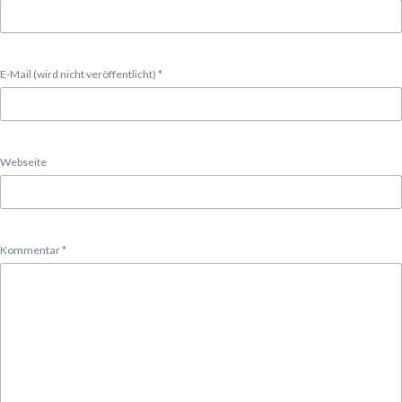
Pflichtfeld
E-Mail (wird nicht veröffentlicht)
*
Webseite
Pflichtfeld
Kommentar
*