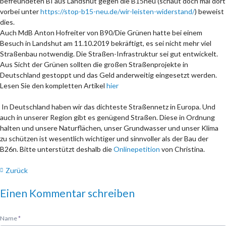
befreundeten BI aus Landshut gegen die B15neu (schaut doch mal dort
vorbei unter
https://stop-b15-neu.de/wir-leisten-widerstand/
) beweist
dies.
Auch MdB Anton Hofreiter von B90/Die Grünen hatte bei einem
Besuch in Landshut am 11.10.2019 bekräftigt, es sei nicht mehr viel
Straßenbau notwendig. Die Straßen-Infrastruktur sei gut entwickelt.
Aus Sicht der Grünen sollten die großen Straßenprojekte in
Deutschland gestoppt und das Geld anderweitig eingesetzt werden.
Lesen Sie den kompletten Artikel
hier
In Deutschland haben wir das dichteste Straßennetz in Europa. Und
auch in unserer Region gibt es genügend Straßen. Diese in Ordnung
halten und unsere Naturflächen, unser Grundwasser und unser Klima
zu schützen ist wesentlich wichtiger und sinnvoller als der Bau der
B26n. Bitte unterstützt deshalb die
Onlinepetition
von Christina.
Zurück
Einen Kommentar schreiben
Pflichtfeld
Name
*