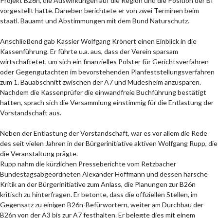
Projekt B26n, die Auswirkungen auf die Region und die Position der BI
vorgestellt hatte. Daneben berichtete er von zwei Terminen beim
staatl. Bauamt und Abstimmungen mit dem Bund Naturschutz.
Anschließend gab Kassier Wolfgang Krönert einen Einblick in die
Kassenführung. Er führte u.a. aus, dass der Verein sparsam
wirtschaftetet, um sich ein finanzielles Polster für Gerichtsverfahren
oder Gegengutachten im bevorstehenden Planfeststellungsverfahren
zum 1. Bauabschnitt zwischen der A7 und Müdesheim anzusparen.
Nachdem die Kassenprüfer die einwandfreie Buchführung bestätigt
hatten, sprach sich die Versammlung einstimmig für die Entlastung der
Vorstandschaft aus.
Neben der Entlastung der Vorstandschaft, war es vor allem die Rede
des seit vielen Jahren in der Bürgerinitiative aktiven Wolfgang Rupp, die
die Veranstaltung prägte.
Rupp nahm die kürzlichen Presseberichte vom Retzbacher
Bundestagsabgeordneten Alexander Hoffmann und dessen harsche
Kritik an der Bürgerinitiative zum Anlass, die Planungen zur B26n
kritisch zu hinterfragen. Er betonte, dass die offiziellen Stellen, im
Gegensatz zu einigen B26n-Befürwortern, weiter am Durchbau der
B26n von der A3 bis zur A7 festhalten. Er belegte dies mit einem