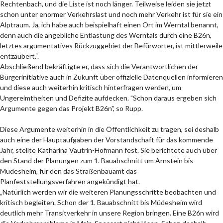
Rechtenbach, und die Liste ist noch länger. Teilweise leiden sie jetzt
schon unter enormer Verkehrslast und noch mehr Verkehr ist für sie ein
Alptraum. Ja, ich habe auch beispielhaft einen Ort im Werntal benannt,
denn auch die angebliche Entlastung des Werntals durch eine B26n,
letztes argumentatives Rückzuggebiet der Befürworter, ist mittlerweile
entzaubert.“.
Abschließend bekräftigte er, dass sich die Verantwortlichen der
Bürgerinitiative auch in Zukunft über offizielle Datenquellen informieren
und diese auch weiterhin kritisch hinterfragen werden, um
Ungereimtheiten und Defizite aufdecken. "Schon daraus ergeben sich
Argumente gegen das Projekt B26n", so Rupp.
Diese Argumente weiterhin in die Öffentlichkeit zu tragen, sei deshalb
auch eine der Hauptaufgaben der Vorstandschaft für das kommende
Jahr, stellte Katharina Vautrin-Hofmann fest. Sie berichtete auch über
den Stand der Planungen zum 1. Bauabschnitt um Arnstein bis
Müdesheim, für den das Straßenbauamt das
Planfeststellungsverfahren angekündigt hat.
„Natürlich werden wir die weiteren Planungsschritte beobachten und
kritisch begleiten. Schon der 1. Bauabschnitt bis Müdesheim wird
deutlich mehr Transitverkehr in unsere Region bringen. Eine B26n wird