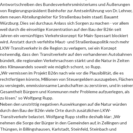
Antwortschreiben des Bundesverkehrsministeriums und Äußerungen
von Regierungspräsident Beinhofer zur Amtseinführung von Dr. Lehner,
dem neuen Abteilungsleiter für Straßenbau beim staatl. Bauamt
Würzburg. Dies sei durchaus Anlass sich Sorgen zu machen - vor allem
weil durch die einseitige Konzentration auf den Bau der B26n seit
Jahren ein vernünftiges Verkehrskonzept für Main-Spessart blockiert
wird. Anstatt durch verfehlte Maut- und Straßenbaupolitik noch mehr
LKW-Transitverkehr in die Region zu verlagern, sei ein Konzept
notwendig, dass den Transitverkehr auf den vorhandenen Autobahnen
bündelt, die regionalen Verkehrsachsen stärkt und die Natur in Zeiten
des Klimawandels soweit wie möglich schont, so Rupp.
„Wir vermissen im Projekt B26n nach wie vor die Plausibilität, die es
rechtfertigen könnte, Millionen von Steuergeldern auszugeben, Flächen
zu versiegeln, emmissionsarme Landschaften zu zerstören, und in seiner
Gesamtheit Bürgern und Kommunen mehr Probleme aufzuerlegen, als
zu lösen.“ so Wolfgang Rupp.
Neben den unstrittig negativen Auswirkungen auf die Natur würden
durch den Bau der B26n viele Orte durch zusätzlichen LKW-
Transitverkehr belastet. Wolfgang Rupp stellte deshalb klar: „Wir
nehmen die Sorge der Bürger in den Gemeinden auf, in Zellingen und
Thüngen, in Billingshausen, Karlstadt, Steinfeld, Steinbach und