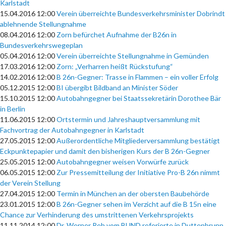
Karlstadt
15.04.2016 12:00
Verein überreichte Bundesverkehrsminister Dobrindt
ablehnende Stellungnahme
08.04.2016 12:00
Zorn befürchet Aufnahme der B26n in
Bundesverkehrswegeplan
05.04.2016 12:00
Verein überreichte Stellungnahme in Gemünden
17.03.2016 12:00
Zorn: „Verharren heißt Rückstufung“
14.02.2016 12:00
B 26n-Gegner: Trasse in Flammen – ein voller Erfolg
05.12.2015 12:00
BI übergibt Bildband an Minister Söder
15.10.2015 12:00
Autobahngegner bei Staatssekretärin Dorothee Bär
in Berlin
11.06.2015 12:00
Ortstermin und Jahreshauptversammlung mit
Fachvortrag der Autobahngegner in Karlstadt
27.05.2015 12:00
Außerordentliche Mitgliederversammlung bestätigt
Eckpunktepapier und damit den bisherigen Kurs der B 26n-Gegner
25.05.2015 12:00
Autobahngegner weisen Vorwürfe zurück
06.05.2015 12:00
Zur Pressemitteilung der Initiative Pro-B 26n nimmt
der Verein Stellung
27.04.2015 12:00
Termin in München an der obersten Baubehörde
23.01.2015 12:00
B 26n-Gegner sehen im Verzicht auf die B 15n eine
Chance zur Verhinderung des umstrittenen Verkehrsprojekts
11.11.2014 12:00
Dr. Werner Reh vom BUND referierte in Duttenbrunn