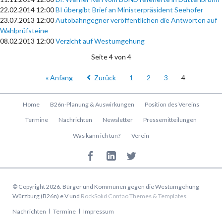
22.02.2014 12:00
BI übergibt Brief an Ministerpräsident Seehofer
23.07.2013 12:00
Autobahngegner veröffentlichen die Antworten auf
Wahlprüfsteine
08.02.2013 12:00
Verzicht auf Westumgehung
Seite 4 von 4
« Anfang
Zurück
1
2
3
4
Navigation
Home
B26n-Planung & Auswirkungen
Position des Vereins
überspringen
Termine
Nachrichten
Newsletter
Pressemitteilungen
Was kann ich tun?
Verein
© Copyright 2026. Bürger und Kommunen gegen die Westumgehung
Würzburg (B26n) e.V und
RockSolid Contao Themes & Templates
Navigation
Nachrichten
Termine
Impressum
überspringen