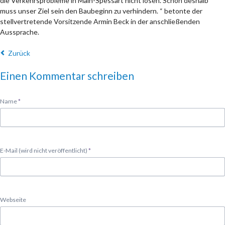
die Verkehrsprobleme in Main-Spessart nicht lösen. Schon deshalb
muss unser Ziel sein den Baubeginn zu verhindern. “ betonte der
stellvertretende Vorsitzende Armin Beck in der anschließenden
Aussprache.
Zurück
Einen Kommentar schreiben
Pflichtfeld
Name
*
Pflichtfeld
E-Mail (wird nicht veröffentlicht)
*
Webseite