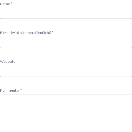
Pflichtfeld
Name
*
Pflichtfeld
E-Mail (wird nicht veröffentlicht)
*
Webseite
Pflichtfeld
Kommentar
*