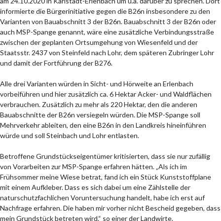
am 24.10.2020 in Karlstadt-Erlenbach um u.a. darüber zu sprechen. Dort
informierte die Bürgerinitiative gegen die B26n insbesondere zu den
Varianten von Bauabschnitt 3 der B26n. Bauabschnitt 3 der B26n oder
auch MSP-Spange genannt, wäre eine zusätzliche Verbindungsstraße
zwischen der geplanten Ortsumgehung von Wiesenfeld und der
Staatsstr. 2437 von Steinfeld nach Lohr, dem späteren Zubringer Lohr
und damit der Fortführung der B276.
Alle drei Varianten würden in Sicht- und Hörweite an Erlenbach
vorbeiführen und hier zusätzlich ca. 6 Hektar Acker- und Waldflächen
verbrauchen. Zusätzlich zu mehr als 220 Hektar, den die anderen
Bauabschnitte der B26n versiegeln würden. Die MSP-Spange soll
Mehrverkehr ableiten, den eine B26n in den Landkreis hineinführen
würde und soll Steinbach und Lohr entlasten.
Betroffene Grundstückseigentümer kritisierten, dass sie nur zufällig
von Vorarbeiten zur MSP-Spange erfahren hätten. „Als ich im
Frühsommer meine Wiese betrat, fand ich ein Stück Kunststoffplane
mit einem Aufkleber. Dass es sich dabei um eine Zählstelle der
naturschutzfachlichen Voruntersuchung handelt, habe ich erst auf
Nachfrage erfahren. Die haben mir vorher nicht Bescheid gegeben, dass
mein Grundstück betreten wird.“ so einer der Landwirte.