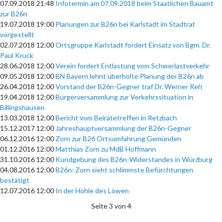
07.09.2018 21:48
Infotermin am 07.09.2018 beim Staatlichen Bauamt
zur B26n
19.07.2018 19:00
Planungen zur B26n bei Karlstadt im Stadtrat
vorgestellt
02.07.2018 12:00
Ortsgruppe Karlstadt fordert Einsatz von Bgm. Dr.
Paul Kruck
28.06.2018 12:00
Verein fordert Entlastung vom Schwerlastverkehr
09.05.2018 12:00
BN Bayern lehnt überholte Planung der B26n ab
26.04.2018 12:00
Vorstand der B26n-Gegner traf Dr. Werner Reh
19.04.2018 12:00
Bürgerversammlung zur Verkehrssituation in
Billingshausen
13.03.2018 12:00
Bericht vom Beirätetreffen in Retzbach
15.12.2017 12:00
Jahreshauptversammlung der B26n-Gegner
06.12.2016 12:00
Zorn zur B26 Ortsumfahrung Gemünden
01.12.2016 12:00
Matthias Zorn zu MdB Hoffmann
31.10.2016 12:00
Kundgebung des B26n-Widerstandes in Würzburg
04.08.2016 12:00
B26n: Zorn sieht schlimmste Befürchtungen
bestätigt
12.07.2016 12:00
In der Höhle des Löwen
Seite 3 von 4