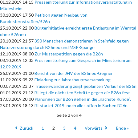
01.12.2019 14:15
Pressemitteilung zur Informationsveranstaltung in
Müdesheim
30.10.2019 17:50
Petition gegen Neubau von
Bundesfernstraßen/B26n
25.10.2019 22:00
Bürgerinitiative erreicht erste Entlastung im Werntal
ohne B26neu
20.10.2019 21:57
350 Menschen demonstrieren in Steinfeld gegen
Naturzerstörung durch B26neu und MSP-Spange
12.10.2019 08:00
Zur Musterpetition gegen die B26n
08.10.2019 12:33
Pressemitteilung zum Gespräch im Ministerium am
12.09.2019
26.09.2019 01:00
Bericht von der JHV der B26neu-Gegner
11.09.2019 05:23
Einladung zur Jahreshauptversammlung
03.07.2019 23:37
Trassenwanderung zeigt geplanten Verlauf der B26n
04.04.2019 21:13
BI legt die nächsten Schritte gegen die B26n fest
17.03.2019 20:00
Planungen zur B26n gehen in die „nächste Runde“.
25.01.2019 18:13
BI startet 2019: noch alles offen in Sachen B26n
Seite 2 von 4
Zurück
1
2
3
4
Vorwärts
Ende »