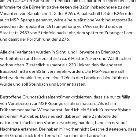
am 24.10.2020 in Karlstadt-Erlenbach um u.a. darüber zu sprechen. Dort
informierte die Bürgerinitiative gegen die B26n insbesondere zu den
Varianten von Bauabschnitt 3 der B26n. Bauabschnitt 3 der B26n oder
auch MSP-Spange genannt, wäre eine zusätzliche Verbindungsstraße
zwischen der geplanten Ortsumgehung von Wiesenfeld und der
Staatsstr. 2437 von Steinfeld nach Lohr, dem späteren Zubringer Lohr
und damit der Fortführung der B276.
Alle drei Varianten würden in Sicht- und Hörweite an Erlenbach
vorbeiführen und hier zusätzlich ca. 6 Hektar Acker- und Waldflächen
verbrauchen. Zusätzlich zu mehr als 220 Hektar, den die anderen
Bauabschnitte der B26n versiegeln würden. Die MSP-Spange soll
Mehrverkehr ableiten, den eine B26n in den Landkreis hineinführen
würde und soll Steinbach und Lohr entlasten.
Betroffene Grundstückseigentümer kritisierten, dass sie nur zufällig
von Vorarbeiten zur MSP-Spange erfahren hätten. „Als ich im
Frühsommer meine Wiese betrat, fand ich ein Stück Kunststoffplane
mit einem Aufkleber. Dass es sich dabei um eine Zählstelle der
naturschutzfachlichen Voruntersuchung handelt, habe ich erst auf
Nachfrage erfahren. Die haben mir vorher nicht Bescheid gegeben, dass
mein Grundstück betreten wird.“ so einer der Landwirte.