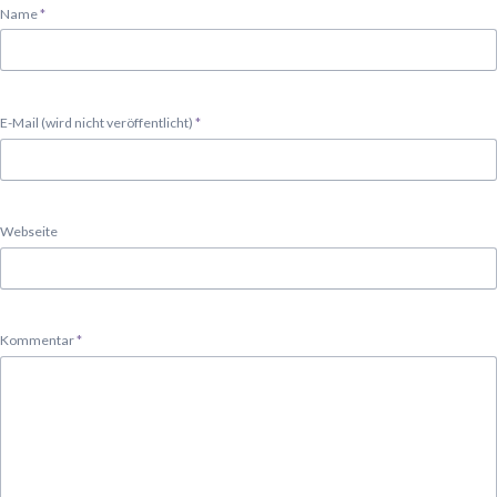
Pflichtfeld
Name
*
Pflichtfeld
E-Mail (wird nicht veröffentlicht)
*
Webseite
Pflichtfeld
Kommentar
*