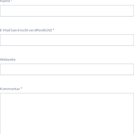
Pflichtfeld
Name
*
Pflichtfeld
E-Mail (wird nicht veröffentlicht)
*
Webseite
Pflichtfeld
Kommentar
*