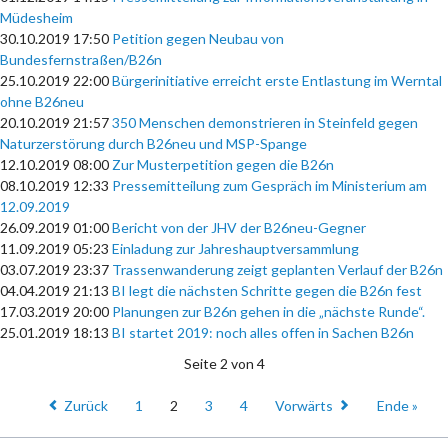
Müdesheim
30.10.2019 17:50
Petition gegen Neubau von
Bundesfernstraßen/B26n
25.10.2019 22:00
Bürgerinitiative erreicht erste Entlastung im Werntal
ohne B26neu
20.10.2019 21:57
350 Menschen demonstrieren in Steinfeld gegen
Naturzerstörung durch B26neu und MSP-Spange
12.10.2019 08:00
Zur Musterpetition gegen die B26n
08.10.2019 12:33
Pressemitteilung zum Gespräch im Ministerium am
12.09.2019
26.09.2019 01:00
Bericht von der JHV der B26neu-Gegner
11.09.2019 05:23
Einladung zur Jahreshauptversammlung
03.07.2019 23:37
Trassenwanderung zeigt geplanten Verlauf der B26n
04.04.2019 21:13
BI legt die nächsten Schritte gegen die B26n fest
17.03.2019 20:00
Planungen zur B26n gehen in die „nächste Runde“.
25.01.2019 18:13
BI startet 2019: noch alles offen in Sachen B26n
Seite 2 von 4
Zurück
1
2
3
4
Vorwärts
Ende »