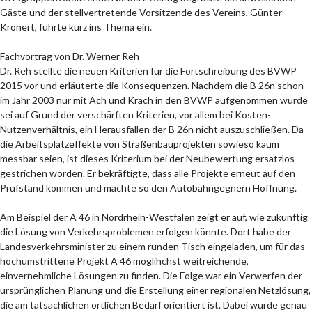
Gäste und der stellvertretende Vorsitzende des Vereins, Günter
Krönert, führte kurz ins Thema ein.
Fachvortrag von Dr. Werner Reh
Dr. Reh stellte die neuen Kriterien für die Fortschreibung des BVWP
2015 vor und erläuterte die Konsequenzen. Nachdem die B 26n schon
im Jahr 2003 nur mit Ach und Krach in den BVWP aufgenommen wurde
sei auf Grund der verschärften Kriterien, vor allem bei Kosten-
Nutzenverhältnis, ein Herausfallen der B 26n nicht auszuschließen. Da
die Arbeitsplatzeffekte von Straßenbauprojekten sowieso kaum
messbar seien, ist dieses Kriterium bei der Neubewertung ersatzlos
gestrichen worden. Er bekräftigte, dass alle Projekte erneut auf den
Prüfstand kommen und machte so den Autobahngegnern Hoffnung.
Am Beispiel der A 46 in Nordrhein-Westfalen zeigt er auf, wie zukünftig
die Lösung von Verkehrsproblemen erfolgen könnte. Dort habe der
Landesverkehrsminister zu einem runden Tisch eingeladen, um für das
hochumstrittene Projekt A 46 möglihchst weitreichende,
einvernehmliche Lösungen zu finden. Die Folge war ein Verwerfen der
ursprünglichen Planung und die Erstellung einer regionalen Netzlösung,
die am tatsächlichen örtlichen Bedarf orientiert ist. Dabei wurde genau