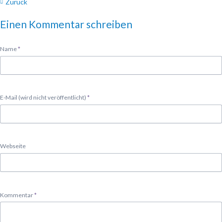
Zurück
Einen Kommentar schreiben
Pflichtfeld
Name
*
Pflichtfeld
E-Mail (wird nicht veröffentlicht)
*
Webseite
Pflichtfeld
Kommentar
*