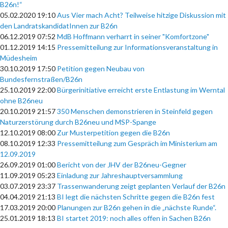
B26n!“
05.02.2020 19:10
Aus Vier mach Acht? Teilweise hitzige Diskussion mit
den LandratskandidatInnen zur B26n
06.12.2019 07:52
MdB Hoffmann verharrt in seiner "Komfortzone"
01.12.2019 14:15
Pressemitteilung zur Informationsveranstaltung in
Müdesheim
30.10.2019 17:50
Petition gegen Neubau von
Bundesfernstraßen/B26n
25.10.2019 22:00
Bürgerinitiative erreicht erste Entlastung im Werntal
ohne B26neu
20.10.2019 21:57
350 Menschen demonstrieren in Steinfeld gegen
Naturzerstörung durch B26neu und MSP-Spange
12.10.2019 08:00
Zur Musterpetition gegen die B26n
08.10.2019 12:33
Pressemitteilung zum Gespräch im Ministerium am
12.09.2019
26.09.2019 01:00
Bericht von der JHV der B26neu-Gegner
11.09.2019 05:23
Einladung zur Jahreshauptversammlung
03.07.2019 23:37
Trassenwanderung zeigt geplanten Verlauf der B26n
04.04.2019 21:13
BI legt die nächsten Schritte gegen die B26n fest
17.03.2019 20:00
Planungen zur B26n gehen in die „nächste Runde“.
25.01.2019 18:13
BI startet 2019: noch alles offen in Sachen B26n