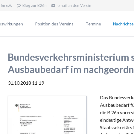
6n e.V.
Blog zur B26n
email an den Verein
uswirkungen
Position des Vereins
Termine
Nachrichte
erfahren
Unsere Position
Newsletter
Unsere Ziele
Pressemitt
Bundesverkehrsministerium s
VWP2030
Widerstand - warum?
Ausbaubedarf im nachgeordn
Blog gegen die B26n
31.10.2018 11:19
 B26n
Das Bundesverke
n die B26n
Ausbaubedarf fü
die B 26n vorers
eindeutige Antw
Staatssekretärs 