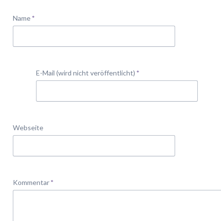
Pflichtfeld
Name
*
Pflichtfeld
E-Mail (wird nicht veröffentlicht)
*
Webseite
Pflichtfeld
Kommentar
*