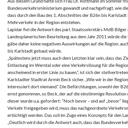
Aus diesem Grund hatte sich Frau Dr. Rottmann im Sommer mit
Bundesverkehrsministerium gewandt und nachgefragt, wie die
dass durch den Bau des 1. Abschnittes der B26n bis Karlstad
Mehrverkehr in der Region entstehen.
Lapidar fiel die Antwort des parl. Staatssekretärs MdB Bilger
Landesplanerischen Beurteilung aus dem Jahr 2011 würde die B
gäbe daher keine negativen Auswirkungen auf die Region, auc
bis Karlstadt gebaut würde.
„Spätestens jetzt muss auch dem Letzten klar sein, dass das Zi
Entlastung im Werntal oder eine Verkehrslösung für die Region s
anscheinend in erster Linie zu bauen.“, ist sich der stellvertre
Karlstadter Stadtrat Armin Beck sicher. „Wie wir in der Reg
interessiert dort niemand.“ Die Befürchtungen, sowohl der B
ernst genommen, so Beck, der auf die einstimmige Resolution d
dieser wurde u.a. gefordert: “Noch bevor – und auf „bevor“ lie
Verkehr freigegeben wird, muss das nachgeordnete Verkehrsnet
ertüchtigt werden. Das soll im Zuge eines Konzepts für den La
„Deutlich wird durch die Antwort auch, dass das Bundesverke