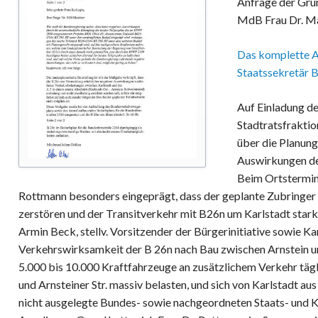
Anfrage der Grü
MdB Frau Dr. M
Das komplette A
Staatssekretär B
Auf Einladung de
Stadtratsfraktio
über die Planun
Auswirkungen des
Beim Ortstermin 
Rottmann besonders eingeprägt, dass der geplante Zubringe
zerstören und der Transitverkehr mit B26n um Karlstadt star
Armin Beck, stellv. Vorsitzender der Bürgerinitiative sowie Ka
Verkehrswirksamkeit der B 26n nach Bau zwischen Arnstein u
5.000 bis 10.000 Kraftfahrzeuge an zusätzlichem Verkehr tä
und Arnsteiner Str. massiv belasten, und sich von Karlstadt au
nicht ausgelegte Bundes- sowie nachgeordneten Staats- und K