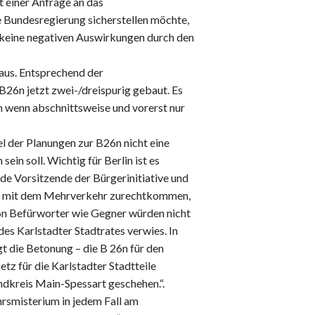
 einer Anfrage an das
 Bundesregierung sicherstellen möchte,
t keine negativen Auswirkungen durch den
 aus. Entsprechend der
26n jetzt zwei-/dreispurig gebaut. Es
h wenn abschnittsweise und vorerst nur
el der Planungen zur B26n nicht eine
ein soll. Wichtig für Berlin ist es
tende Vorsitzende der Bürgerinitiative und
ion mit dem Mehrverkehr zurechtkommen,
26n Befürworter wie Gegner würden nicht
es Karlstadter Stadtrates verwies. In
gt die Betonung – die B 26n für den
z für die Karlstadter Stadtteile
ndkreis Main-Spessart geschehen.“.
hrsmisterium in jedem Fall am