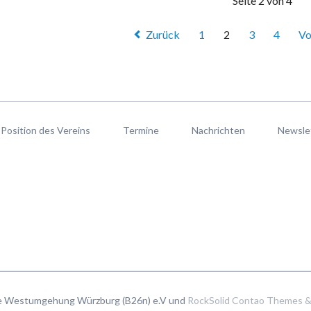
Seite 2 von 4
Zurück
1
2
3
4
Vo
Position des Vereins
Termine
Nachrichten
Newsle
ie Westumgehung Würzburg (B26n) e.V und
RockSolid Contao Themes &