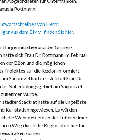
nen Abgeordneten für Unterfranken,
Datenschutz
anuela Rottmann.
Haftungsausschluss
Nutzungsbedingungen
ntwortschreiben von Herrn
ilger aus dem BMVI finden Sie hier.
r Bürgerinitiative und der Grünen-
n hatte sich Frau Dr. Rottmann im Februar
gen der B26n und die möglichen
 Projektes auf die Region informiert.
am Saupurzel hatte es sich bei Frau Dr.
r das Naherholungsgebiet am Saupurzel
k zunehmen würde.
rlstadter Stadtrat hatte auf die ungelöste
nd Karlstadt hingewiesen. Es würden
glich die Wohngebiete an der Eußenheimer
s ihren Weg durch die Region über hierfür
reisstraßen suchen.