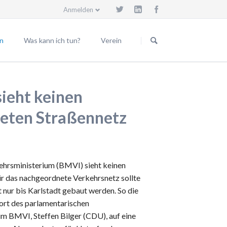
Anmelden
Navigation
überspringen
n
Was kann ich tun?
Verein
Beitrittserklärung
Vorstand
eilungen
Spendenkonto
Beiräte
ieht keinen
Trassenwanderweg
Mitgliedsgemeinden
eten Straßennetz
Körperschaften
Satzung
Geschäftsordnung
hrsministerium (BMVI) sieht keinen
Vereinsgründung
r das nachgeordnete Verkehrsnetz sollte
Spende für den Verein
t nur bis Karlstadt gebaut werden. So die
Vereinsmitglied werden
ort des parlamentarischen
im BMVI, Steffen Bilger (CDU), auf eine
Impressum