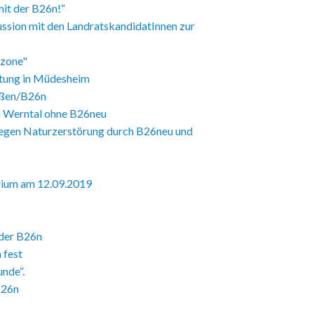
mit der B26n!“
ussion mit den LandratskandidatInnen zur
tzone"
ltung in Müdesheim
aßen/B26n
im Werntal ohne B26neu
gegen Naturzerstörung durch B26neu und
rium am 12.09.2019
 der B26n
 fest
unde“.
B26n