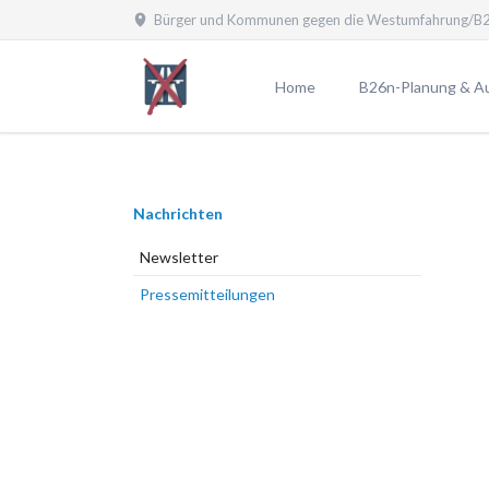
Bürger und Kommunen gegen die Westumfahrung/B2
EN
Home
B26n-Planung & A
Planfeststellungsv
Aktuelle Planung
Navigation
Nachrichten
Planungen laut B
überspringen
Planungsübersicht
Newsletter
Pro und Contra
Pressemitteilungen
Probleme durch die
25 Argumente gege