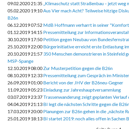
09.02.2020 21:35
„Klimaschutz statt Straßenbau – jetzt weg 
05.02.2020 19:10
Aus Vier mach Acht? Teilweise hitzige Disk
B26n
06.12.2019 07:52
MdB Hoffmann verharrt in seiner "Komfor
01.12.2019 14:15
Pressemitteilung zur Informationsveransta
30.10.2019 17:50
Petition gegen Neubau von Bundesfernstr
25.10.2019 22:00
Bürgerinitiative erreicht erste Entlastung 
20.10.2019 21:57
350 Menschen demonstrieren in Steinfeld 
MSP-Spange
12.10.2019 08:00
Zur Musterpetition gegen die B26n
08.10.2019 12:33
Pressemitteilung zum Gespräch im Ministe
26.09.2019 01:00
Bericht von der JHV der B26neu-Gegner
11.09.2019 05:23
Einladung zur Jahreshauptversammlung
03.07.2019 23:37
Trassenwanderung zeigt geplanten Verlauf
04.04.2019 21:13
BI legt die nächsten Schritte gegen die B26n
17.03.2019 20:00
Planungen zur B26n gehen in die „nächste R
25.01.2019 18:13
BI startet 2019: noch alles offen in Sachen 