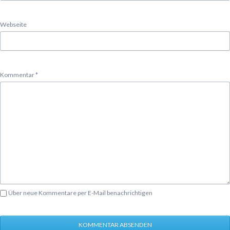
Webseite
Pflichtfeld
Kommentar
*
Über neue Kommentare per E-Mail benachrichtigen
KOMMENTAR ABSENDEN