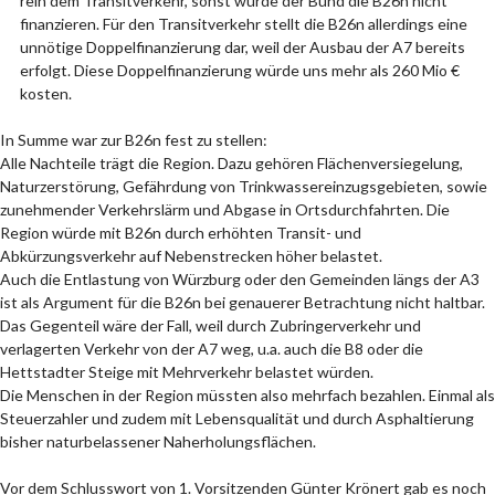
rein dem Transitverkehr, sonst würde der Bund die B26n nicht
finanzieren. Für den Transitverkehr stellt die B26n allerdings eine
unnötige Doppelfinanzierung dar, weil der Ausbau der A7 bereits
erfolgt. Diese Doppelfinanzierung würde uns mehr als 260 Mio €
kosten.
In Summe war zur B26n fest zu stellen:
Alle Nachteile trägt die Region. Dazu gehören Flächenversiegelung,
Naturzerstörung, Gefährdung von Trinkwassereinzugsgebieten, sowie
zunehmender Verkehrslärm und Abgase in Ortsdurchfahrten. Die
Region würde mit B26n durch erhöhten Transit- und
Abkürzungsverkehr auf Nebenstrecken höher belastet.
Auch die Entlastung von Würzburg oder den Gemeinden längs der A3
ist als Argument für die B26n bei genauerer Betrachtung nicht haltbar.
Das Gegenteil wäre der Fall, weil durch Zubringerverkehr und
verlagerten Verkehr von der A7 weg, u.a. auch die B8 oder die
Hettstadter Steige mit Mehrverkehr belastet würden.
Die Menschen in der Region müssten also mehrfach bezahlen. Einmal als
Steuerzahler und zudem mit Lebensqualität und durch Asphaltierung
bisher naturbelassener Naherholungsflächen.
Vor dem Schlusswort von 1. Vorsitzenden Günter Krönert gab es noch