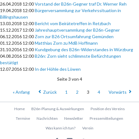
26.04.2018 12:00
Vorstand der B26n-Gegner traf Dr. Werner Reh
19.04.2018 12:00
Bürgerversammlung zur Verkehrssituation in
Billingshausen
13.03.2018 12:00
Bericht vom Beirätetreffen in Retzbach
15.12.2017 12:00
Jahreshauptversammlung der B26n-Gegner
06.12.2016 12:00
Zorn zur B26 Ortsumfahrung Gemünden
01.12.2016 12:00
Matthias Zorn zu MdB Hoffmann
31.10.2016 12:00
Kundgebung des B26n-Widerstandes in Würzburg
04.08.2016 12:00
B26n: Zorn sieht schlimmste Befürchtungen
bestätigt
12.07.2016 12:00
In der Höhle des Löwen
Seite 3 von 4
« Anfang
Zurück
1
2
3
4
Vorwärts
Navigation
Home
B26n-Planung & Auswirkungen
Position des Vereins
überspringen
Termine
Nachrichten
Newsletter
Pressemitteilungen
Was kann ich tun?
Verein