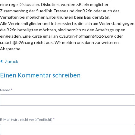
eine rege Diskussion. Diskutiert wurden z.B. ein möglicher
Zusammenhng der Suedlink-Trasse und der B26n oder auch das
Verhalten bei möglichen Enteignungen beim Bau der B26n.
Alle Vereinsmitglieder und Interessierte, die sich am Widerstand gegen
die B26n beteiligten möchten, sind herzlich zu den Arbeitsgruppen
eingeladen. Eine kurze email an k.vautrin-hofmann@b26n.org oder
r.rauch@b26n.org reicht aus. Wir melden uns dann zur weiteren
Absprache.
Zurück
Einen Kommentar schreiben
Pflichtfeld
Name
*
Pflichtfeld
E-Mail (wird nicht veröffentlicht)
*