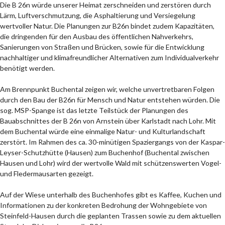
Die B 26n würde unserer Heimat zerschneiden und zerstören durch
Lärm, Luftverschmutzung, die Asphaltierung und Versiegelung
wertvoller Natur. Die Planungen zur B26n bindet zudem Kapazitäten,
die dringenden für den Ausbau des öffentlichen Nahverkehrs,
Sanierungen von Straßen und Brücken, sowie für die Entwicklung
nachhaltiger und klimafreundlicher Alternativen zum Individualverkehr
benötigt werden.
Am Brennpunkt Buchental zeigen wir, welche unvertretbaren Folgen
durch den Bau der B26n für Mensch und Natur entstehen würden. Die
sog. MSP-Spange ist das letzte Teilstück der Planungen des
Bauabschnittes der B 26n von Arnstein über Karlstadt nach Lohr. Mit
dem Buchental würde eine einmalige Natur- und Kulturlandschaft
zerstört. Im Rahmen des ca. 30-minütigen Spaziergangs von der Kaspar-
Leyser-Schutzhütte (Hausen) zum Buchenhof (Buchental zwischen
Hausen und Lohr) wird der wertvolle Wald mit schützenswerten Vogel-
und Fledermausarten gezeigt.
Auf der Wiese unterhalb des Buchenhofes gibt es Kaffee, Kuchen und
Informationen zu der konkreten Bedrohung der Wohngebiete von
Steinfeld-Hausen durch die geplanten Trassen sowie zu dem aktuellen