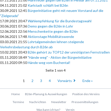
07.11.2021 21:00
Mahnfeuer gegen die B26n in Heßlar am 07.11.2021
04.11.2021 21:02
Karlstadt schläft bei B26n
30.09.2021 12:41
Bürgerinitiative geht mit neuem Vorstand auf die
"Zielgerade"
17.09.2021 20:47
Wahlempfehlung für die Bundestagswahl
30.06.2021 07:36
Demo gegen die B26n in Lohr
12.06.2021 22:56
Menschenkette gegen die B26n
04.06.2021 17:48
Aktionstage Mobilitätswende
03.03.2021 21:55
Lohrtalgemeinden lehnen steigende
Verkehrsbelastung durch B26n ab
10.02.2021 20:43
B26n gehört zu TOP12 der unnötigsten Fernstraßen
01.11.2020 18:49
"Hände weg" - Aktion der Bürgerinitiative
01.11.2020 09:50
Hände weg vom Buchental!
Seite 1 von 4
1
2
3
4
Vorwärts
Ende »
Navigation
Home
B26n-Planung & Auswirkungen
Position des Vereins
überspringen
Termine
Nachrichten
Newsletter
Pressemitteilungen
Was kann ich tun?
Verein