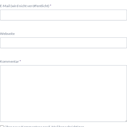
Pflichtfeld
E-Mail (wird nicht veröffentlicht)
*
Webseite
Pflichtfeld
Kommentar
*
Über neue Kommentare per E-Mail benachrichtigen