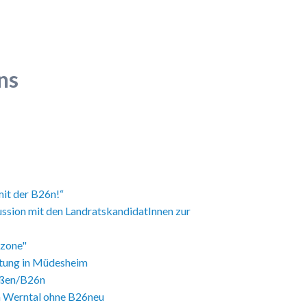
ns
mit der B26n!“
ussion mit den LandratskandidatInnen zur
tzone"
ltung in Müdesheim
aßen/B26n
im Werntal ohne B26neu