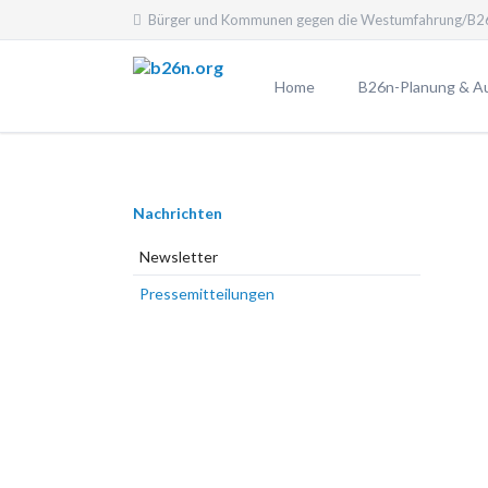
Bürger und Kommunen gegen die Westumfahrung/B26
EN
Home
B26n-Planung & A
Planfeststellungsv
Aktuelle Planung
Navigation
Nachrichten
Planungen laut B
überspringen
Planungsübersicht
Newsletter
Pro und Contra
Pressemitteilungen
Probleme durch die
25 Argumente gege