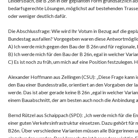
Leidersbach, die B 26n in der geplanten Form grundsätzlich abl
bedarfsgerechte Lösungen, möglichst auf bestehenden Trassen
oder weniger deutlich dafür.
Die Abschlussfrage: Wie wird Ihr Votum in Bezug auf die gepla
Bundestag ausfallen? Vorgegeben waren diese Antwortmöglic
A) Ich werde mich gegen den Bau der B 26n und für regionale,
B) Ich werde mich für den Bau der B 26n, egal in welcher Varia
C) Es ist noch zu früh, um mich auf eine Position festzulegen
Alexander Hoffmann aus Zellingen (CSU): „Diese Frage kann ic
den Bau einer Bundesstraße, orientiert an den Vorgaben der l
werde. Das ist aber gerade keine B 26n „egal in welcher Varian
einem Bauabschnitt, der am besten auch noch die Anbindung an 
Bernd Rützel aus Schaippach (SPD): „Ich werde mich für die En
einer guten Verkehrsinfrastruktur einsetzen. Dazu gehört für 
B26n. Über verschiedene Varianten müssen alle Bürgerinnen u