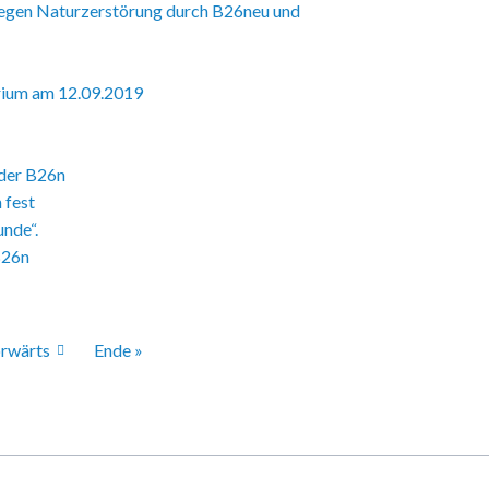
gegen Naturzerstörung durch B26neu und
rium am 12.09.2019
 der B26n
 fest
unde“.
B26n
rwärts
Ende »