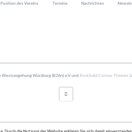
Position des Vereins
Termine
Nachrichten
Newsle
ie Westumgehung Würzburg (B26n) e.V und
RockSolid Contao Themes &
e. Durch die Nutzung der Website erklären Sie sich damit einverstanden