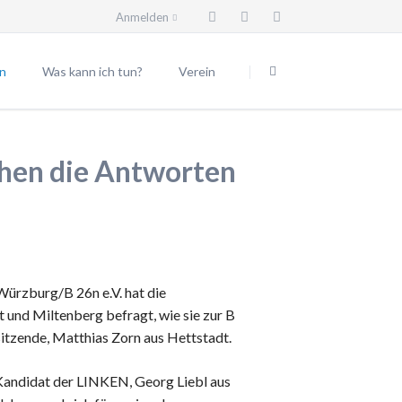
Anmelden
Navigation
überspringen
n
Was kann ich tun?
Verein
Beitrittserklärung
Vorstand
eilungen
Spendenkonto
Beiräte
hen die Antworten
Trassenwanderweg
Mitgliedsgemeinden
Körperschaften
Satzung
Geschäftsordnung
rzburg/B 26n e.V. hat die
Vereinsgründung
und Miltenberg befragt, wie sie zur B
Spende für den Verein
orsitzende, Matthias Zorn aus Hettstadt.
Vereinsmitglied werden
andidat der LINKEN, Georg Liebl aus
Impressum