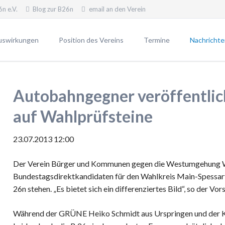
n e.V.
Blog zur B26n
email an den Verein
uswirkungen
Position des Vereins
Termine
Nachrichte
erfahren
Unsere Position
Newsletter
Unsere Ziele
Pressemitt
Autobahngegner veröffentlic
VWP2030
Widerstand - warum?
auf Wahlprüfsteine
Blog gegen die B26n
23.07.2013 12:00
 B26n
Der Verein Bürger und Kommunen gegen die Westumgehung Wü
n die B26n
Bundestagsdirektkandidaten für den Wahlkreis Main-Spessart 
26n stehen. „Es bietet sich ein differenziertes Bild“, so der V
Während der GRÜNE Heiko Schmidt aus Urspringen und der K