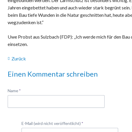
eingebunden werden. Der Lärmschutz ist besonders wichtig. Ei
Jahren eingebettet haben und auch wieder stark begrünt sein. Ei
beim Bau tiefe Wunden in die Natur geschnitten hat, heute aber
wegzudenken ist.“
Uwe Probst aus Sulzbach (FDP): „Ich werde mich für den Bau d
einsetzen.
Zurück
Einen Kommentar schreiben
Pflichtfeld
Name
*
Pflichtfeld
E-Mail (wird nicht veröffentlicht)
*