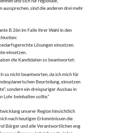
ehnen und sich für regionale,
Datenschutz
 aussprechen, sind die anderen drei mehr
Haftungsausschluss
Nutzungsbedingungen
nte B 26n im Falle Ihrer Wahl in den
hkeiten:
 bedarfsgerechte Lösungen einsetzen.
nte einsetzen.
. Haben die Kandidaten so beantwortet:
h so nicht beantworten, da ich mich für
andesplanerischen Beurteilung, einsetzen
te“, sondern ein dreispuriger Ausbau in
Lohr beinhalten sollte.“
twicklung unserer Region hinsichtlich
mich nach heutigen Erkenntnissen die
nd Bürger und alle Verantwortlichen eng