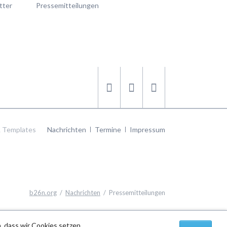
tter
Pressemitteilungen
Navigation
 Templates
Nachrichten
Termine
Impressum
überspringen
b26n.org
Nachrichten
Pressemitteilungen
, dass wir Cookies setzen.