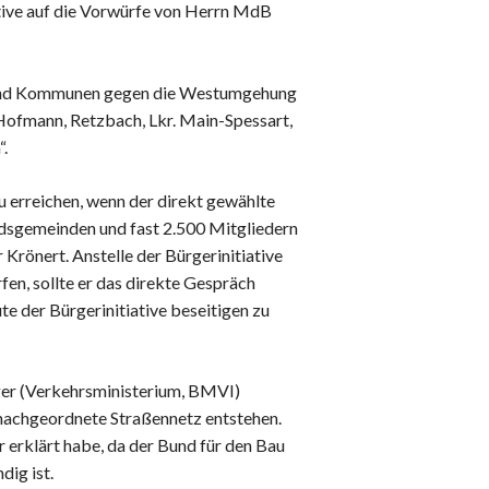
Datenschutz
ative auf die Vorwürfe von Herrn MdB
Haftungsausschluss
Nutzungsbedingungen
ger und Kommunen gegen die Westumgehung
ofmann, Retzbach, Lkr. Main-Spessart,
.
u erreichen, wenn der direkt gewählte
edsgemeinden und fast 2.500 Mitgliedern
Krönert. Anstelle der Bürgerinitiative
en, sollte er das direkte Gespräch
e der Bürgerinitiative beseitigen zu
lger (Verkehrsministerium, BMVI)
s nachgeordnete Straßennetz entstehen.
r erklärt habe, da der Bund für den Bau
dig ist.