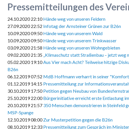
Pressemitteilungen des Verei
24.10.2020 22:10
Hände weg von unseren Feldern
27.09.2020 22:52
Infotag der Arnsteiner Grünen zur B26n
10.09.2020 09:50
Hände weg von unserem Wald
10.09.2020 09:50
Hände weg von unserem Trinkwasser
03.09.2020 21:58
Hände weg von unseren Wohngebieten
09.02.2020 21:35
„Klimaschutz statt Straßenbau – jetzt weg 
05.02.2020 19:10
Aus Vier mach Acht? Teilweise hitzige Disk
B26n
06.12.2019 07:52
MdB Hoffmann verharrt in seiner "Komfor
01.12.2019 14:15
Pressemitteilung zur Informationsveransta
30.10.2019 17:50
Petition gegen Neubau von Bundesfernstr
25.10.2019 22:00
Bürgerinitiative erreicht erste Entlastung 
20.10.2019 21:57
350 Menschen demonstrieren in Steinfeld 
MSP-Spange
12.10.2019 08:00
Zur Musterpetition gegen die B26n
08.10.2019 12:33
Pressemitteilung zum Gespräch im Ministe