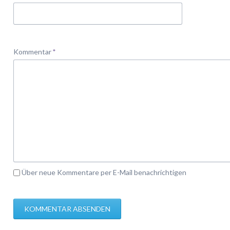
Pflichtfeld
Kommentar
*
Über neue Kommentare per E-Mail benachrichtigen
KOMMENTAR ABSENDEN