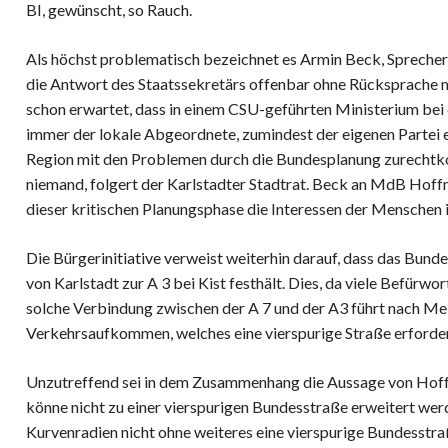
BI, gewünscht, so Rauch.
Als höchst problematisch bezeichnet es Armin Beck, Sprecher d
die Antwort des Staatssekretärs offenbar ohne Rücksprache 
schon erwartet, dass in einem CSU-geführten Ministerium bei
immer der lokale Abgeordnete, zumindest der eigenen Partei 
Region mit den Problemen durch die Bundesplanung zurechtkom
niemand, folgert der Karlstadter Stadtrat. Beck an MdB Hoffman
dieser kritischen Planungsphase die Interessen der Menschen 
Die Bürgerinitiative verweist weiterhin darauf, dass das Bu
von Karlstadt zur A 3 bei Kist festhält. Dies, da viele Befürwor
solche Verbindung zwischen der A 7 und der A3 führt nach Mei
Verkehrsaufkommen, welches eine vierspurige Straße erforder
Unzutreffend sei in dem Zusammenhang die Aussage von Hof
könne nicht zu einer vierspurigen Bundesstraße erweitert wer
Kurvenradien nicht ohne weiteres eine vierspurige Bundesst