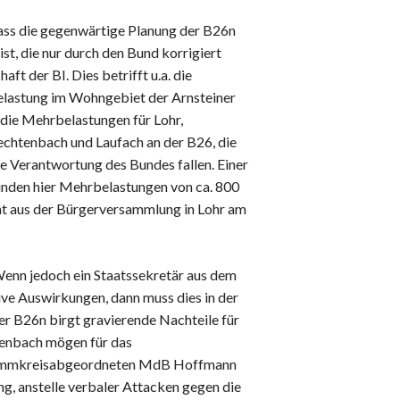
ass die gegenwärtige Planung der B26n
t, die nur durch den Bund korrigiert
ft der BI. Dies betrifft u.a. die
elastung im Wohngebiet der Arnsteiner
 die Mehrbelastungen für Lohr,
echtenbach und Laufach an der B26, die
ie Verantwortung des Bundes fallen. Einer
ünden hier Mehrbelastungen von ca. 800
t aus der Bürgerversammlung in Lohr am
Wenn jedoch ein Staatssekretär aus dem
ive Auswirkungen, dann muss dies in der
er B26n birgt gravierende Nachteile für
tenbach mögen für das
Stimmkreisabgeordneten MdB Hoffmann
ng, anstelle verbaler Attacken gegen die