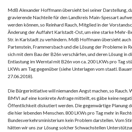
MdB Alexander Hoffmann übersieht bei seiner Darstellung, d
gravierende Nachteile für den Landkreis Main-Spessart aufweis
werden können, so Reinhard Rauch, Mitglied in der Vorstandscha
Änderung der Auffahrt Karlstadt-Ost, um eine starke Mehr-B
Str. in Karlstadt zu verhindern. MdB Hoffmann übersieht auch
Partenstein, Frammersbach und die Lösung der Probleme in R
sich mit dem Bau der B26n verschärfen, und deren Lösung in d
Entlastung im Werntal mit B26n von ca. 200 LKWs pro Tag st
LKWs am Tag gegenüber (siehe Unterlagen vom staatl. Bauam
27.06.2018).
Die Bürgerinitiative will niemanden Angst machen, so Rauch. 
BMVI auf eine konkrete Anfrage mitteilt, es gäbe keine negat
Öffentlichkeit diskutiert werden. Die gegenwärtige Planung d
die hier lebenden Menschen. 800 LKWs pro Tag mehr in Rech
Bundesverkehrsministerium kein Problem darstellen. Vom 
hätten wir uns zur Lösung solcher Schwachstellen Unterstützu