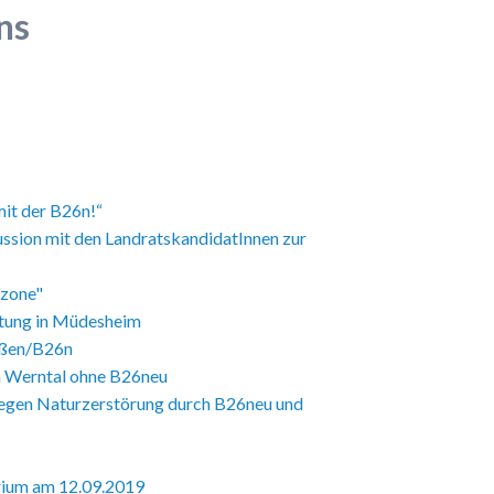
ns
mit der B26n!“
ussion mit den LandratskandidatInnen zur
tzone"
ltung in Müdesheim
aßen/B26n
im Werntal ohne B26neu
gegen Naturzerstörung durch B26neu und
rium am 12.09.2019