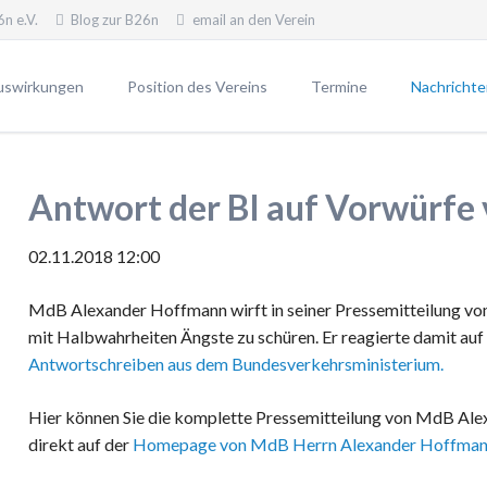
n e.V.
Blog zur B26n
email an den Verein
uswirkungen
Position des Vereins
Termine
Nachrichte
erfahren
Unsere Position
Newsletter
Unsere Ziele
Pressemitt
Antwort der BI auf Vorwürf
VWP2030
Widerstand - warum?
Blog gegen die B26n
02.11.2018 12:00
MdB Alexander Hoffmann wirft in seiner Pressemitteilung vom
 B26n
mit Halbwahrheiten Ängste zu schüren. Er reagierte damit auf
n die B26n
Antwortschreiben aus dem Bundesverkehrsministerium.
Hier können Sie die komplette Pressemitteilung von MdB Al
direkt auf der
Homepage von MdB Herrn Alexander Hoffmann