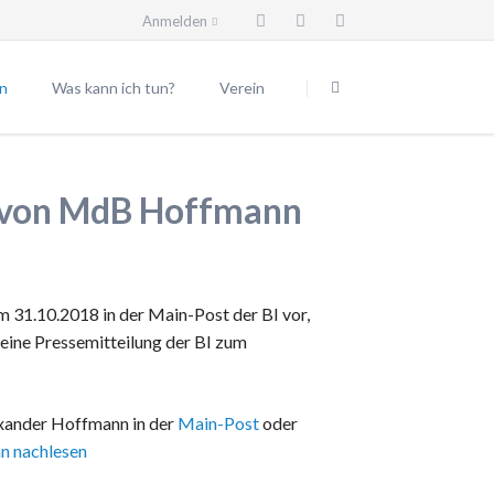
Anmelden
Navigation
überspringen
n
Was kann ich tun?
Verein
Beitrittserklärung
Vorstand
eilungen
Spendenkonto
Beiräte
e von MdB Hoffmann
Trassenwanderweg
Mitgliedsgemeinden
Körperschaften
Satzung
 31.10.2018 in der Main-Post der BI vor,
Geschäftsordnung
 eine Pressemitteilung der BI zum
Vereinsgründung
Spende für den Verein
exander Hoffmann in der
Main-Post
oder
Vereinsmitglied werden
 nachlesen
Impressum