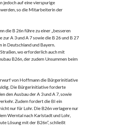
n jedoch auf eine vierspurige
erden, so die Mitarbeiterin der
 die B 26n führe zu einer „besseren
e zur A 3 und A 7 sowie die B 26 und B 27
en in Deutschland und Bayern.
Straßen, wo erforderlich auch mit
n Neubau B26n, der zudem Unsummen beim
orwurf von Hoffmann die Bürgerinitiative
ldig. Die Bürgerinitiative forderte
n den Ausbau der A 3 und A 7, sowie
rkehr. Zudem fordert die BI ein
cht nur für Lohr. Die B26n verlagere nur
em Werntal nach Karlstadt und Lohr,
ute Lösung mit der B26n“, schließt