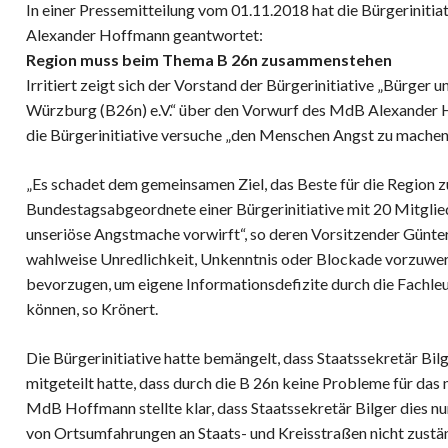
In einer Pressemitteilung vom 01.11.2018 hat die Bürgeriniti
Alexander Hoffmann geantwortet:
Region muss beim Thema B 26n zusammenstehen
Irritiert zeigt sich der Vorstand der Bürgerinitiative „Bür
Würzburg (B26n) e.V.“ über den Vorwurf des MdB Alexander H
die Bürgerinitiative versuche „den Menschen Angst zu machen“
„Es schadet dem gemeinsamen Ziel, das Beste für die Region z
Bundestagsabgeordnete einer Bürgerinitiative mit 20 Mitgli
unseriöse Angstmache vorwirft“, so deren Vorsitzender Günter 
wahlweise Unredlichkeit, Unkenntnis oder Blockade vorzuwerf
bevorzugen, um eigene Informationsdefizite durch die Fachleut
können, so Krönert.
Die Bürgerinitiative hatte bemängelt, dass Staatssekretär Bi
mitgeteilt hatte, dass durch die B 26n keine Probleme für da
MdB Hoffmann stellte klar, dass Staatssekretär Bilger dies nu
von Ortsumfahrungen an Staats- und Kreisstraßen nicht zustän