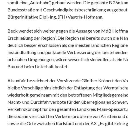
somit eine „Autobahn“, gebaut werden. Die geplante B 26n kan
Bundesstraße mit Geschwindigkeitsbeschränkung ausgebaut w
Bürgerinitiative Dipl.-Ing. (FH) Vautrin-Hofmann.
Beck wendet sich weiter gegen die Aussage von MdB Hoffmann
Erschließung der Region“. Die Region sei bereits durch die Näh
deutlich besser erschlossen als die meisten ländlichen Region
Instandhaltung und punktuelle Verbesserung der bestehenden 
ortsnahen Umgehungen, wären wesentlich sinnvoller, als ei
Bau und beim Unterhalt kostet.
Als unfair bezeichnet der Vorsitzende Günther Krönert den V
bleibe Vorschläge hinsichtlich der Entlastung des Werntal schu
wiederholt gemeinsam mit den betroffenen Mitgliedsgemeinde
Nacht- und Durchfahrverbote für den überregionalen Schwerve
Verkehrskonzept für den gesamten Landkreis Main-Spessart, ni
die sodann verschärften Verkehrsprobleme von Arnstein und d
sowie die Orte zwischen Karlstadt und der A3. „Es gibt keine g