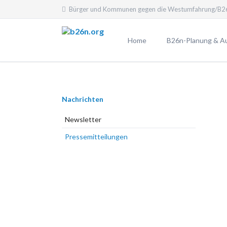
Bürger und Kommunen gegen die Westumfahrung/B26
EN
Home
B26n-Planung & A
Planfeststellungsv
Aktuelle Planung
Navigation
Nachrichten
Planungen laut B
überspringen
Planungsübersicht
Newsletter
Pro und Contra
Pressemitteilungen
Probleme durch die
25 Argumente gege